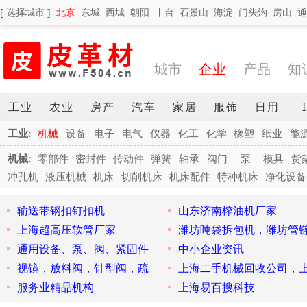
[ 选择城市 ]
北京
东城
西城
朝阳
丰台
石景山
海淀
门头沟
房山
通
城市
企业
产品
知
工业
农业
房产
汽车
家居
服饰
日用
工业:
机械
设备
电子
电气
仪器
化工
化学
橡塑
纸业
能
机械:
零部件
密封件
传动件
弹簧
轴承
阀门
泵
模具
货
冲孔机
液压机械
机床
切削机床
机床配件
特种机床
净化设备
输送带钢扣钉扣机
山东济南榨油机厂家
上海超高压软管厂家
潍坊吨袋拆包机，潍坊管
通用设备、泵、阀、紧固件
中小企业资讯
视镜，放料阀，针型阀，疏
上海二手机械回收公司，
服务业精品机构
上海易百搜科技