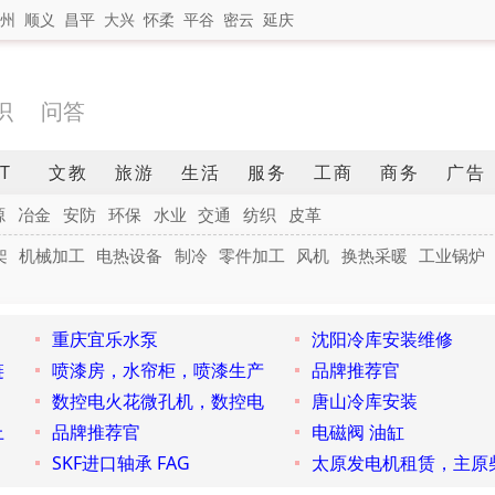
州
顺义
昌平
大兴
怀柔
平谷
密云
延庆
识
问答
IT
文教
旅游
生活
服务
工商
商务
广告
源
冶金
安防
环保
水业
交通
纺织
皮革
架
机械加工
电热设备
制冷
零件加工
风机
换热采暖
工业锅炉
重庆宜乐水泵
沈阳冷库安装维修
链
喷漆房，水帘柜，喷漆生产
品牌推荐官
数控电火花微孔机，数控电
唐山冷库安装
上
品牌推荐官
电磁阀 油缸
SKF进口轴承 FAG
太原发电机租赁，主原