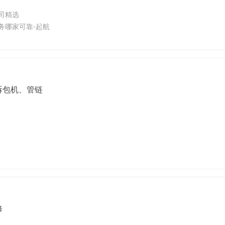
司精选
务哪家可靠-起航
拆包机、管链
修