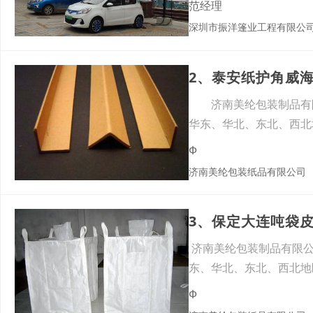
范经理
深圳市振洋篷业工程有限公
2、泰安纸护角威
济南美纶包装制品有限
华东、华北、东北、西
装，仓
Ф
济南美纶包装纸品有限公司
3、保定大连吨袋
济南美纶包装制品有限公
东、华北、东北、西北地
Ф