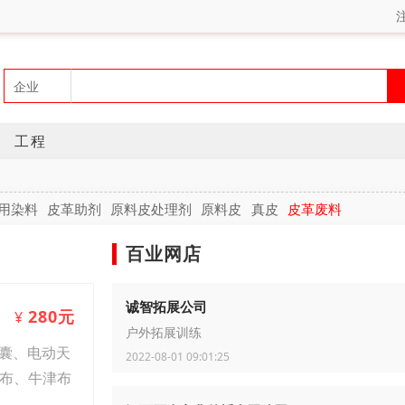
工程
用染料
皮革助剂
原料皮处理剂
原料皮
真皮
皮革废料
百业网店
诚智拓展公司
280元
¥
户外拓展训练
囊、电动天
2022-08-01 09:01:25
篷布、牛津布