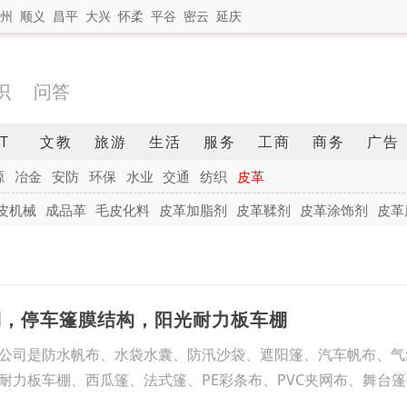
州
顺义
昌平
大兴
怀柔
平谷
密云
延庆
识
问答
IT
文教
旅游
生活
服务
工商
商务
广告
源
冶金
安防
环保
水业
交通
纺织
皮革
皮机械
成品革
毛皮化料
皮革加脂剂
皮革鞣剂
皮革涂饰剂
皮革
棚，停车篷膜结构，阳光耐力板车棚
公司是防水帆布、水袋水囊、防汛沙袋、遮阳篷、汽车帆布、气
耐力板车棚、西瓜篷、法式篷、PE彩条布、PVC夹网布、舞台