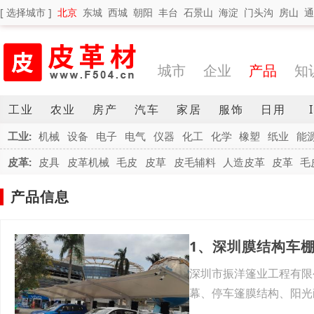
[ 选择城市 ]
北京
东城
西城
朝阳
丰台
石景山
海淀
门头沟
房山
通
城市
企业
产品
知
工业
农业
房产
汽车
家居
服饰
日用
工业:
机械
设备
电子
电气
仪器
化工
化学
橡塑
纸业
能
皮革:
皮具
皮革机械
毛皮
皮草
皮毛辅料
人造皮革
皮革
毛
产品信息
1、深圳膜结构车
深圳市振洋篷业工程有限
幕、停车篷膜结构、阳光