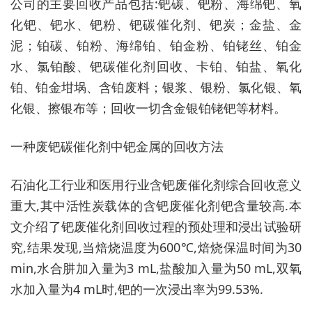
公司的主要回收产品包括:钯碳、钯粉、海绵钯、氧
化钯、钯水、钯粉、钯碳催化剂、钯炭；金盐、金
泥；铂碳、铂粉、海绵铂、铂金粉、铂铑丝、铂金
水、氯铂酸、钯碳催化剂回收、卡铂、铂盐、氧化
铂、铂金坩埚、含铂废料；银浆、银粉、氯化银、氧
化银、擦银布等；回收一切含金银铂铑钯等材料。
一种废钯碳催化剂中钯金属的回收方法
石油化工行业和医用行业含钯废催化剂综合回收意义
重大,其中活性炭载体的含钯废催化剂钯含量较高.本
文介绍了钯废催化剂回收过程的预处理和浸出试验研
究,结果发现,当焙烧温度为600℃,焙烧保温时间为30
min,水合肼加入量为3 mL,盐酸加入量为50 mL,双氧
水加入量为4 mL时,钯的一次浸出率为99.53%.