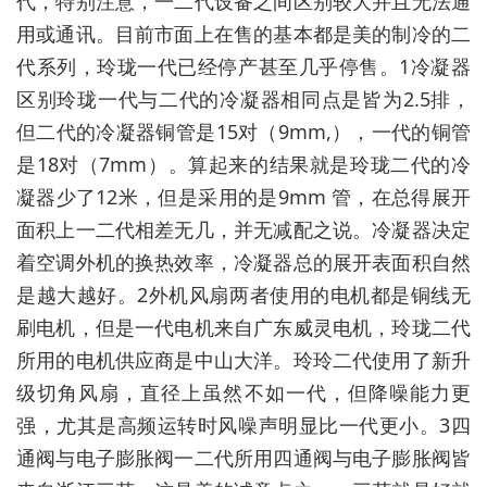
代，特别注意，一二代设备之间区别较大并且无法通
用或通讯。目前市面上在售的基本都是美的制冷的二
代系列，玲珑一代已经停产甚至几乎停售。1冷凝器
区别玲珑一代与二代的冷凝器相同点是皆为2.5排，
但二代的冷凝器铜管是15对（9mm,），一代的铜管
是18对（7mm）。算起来的结果就是玲珑二代的冷
凝器少了12米，但是采用的是9mm 管，在总得展开
面积上一二代相差无几，并无减配之说。冷凝器决定
着空调外机的换热效率，冷凝器总的展开表面积自然
是越大越好。2外机风扇两者使用的电机都是铜线无
刷电机，但是一代电机来自广东威灵电机，玲珑二代
所用的电机供应商是中山大洋。玲玲二代使用了新升
级切角风扇，直径上虽然不如一代，但降噪能力更
强，尤其是高频运转时风噪声明显比一代更小。3四
通阀与电子膨胀阀一二代所用四通阀与电子膨胀阀皆