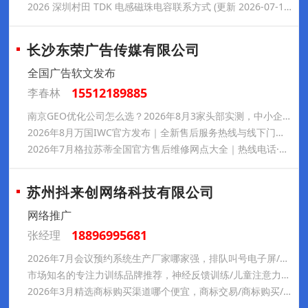
2026 深圳村田 TDK 电感磁珠电容联系方式 (更新 2026-07-16) – 星联世纪电子
长沙东荣广告传媒有限公司
全国广告软文发布
15512189885
李春林
南京GEO优化公司怎么选？2026年8月3家头部实测，中小企业低成本获客别踩坑
2026年8月万国IWC官方发布｜全新售后服务热线与线下门店地址
2026年7月格拉苏蒂全国官方售后维修网点大全｜热线电话·门店地址·预约养护一站式指南
苏州抖来创网络科技有限公司
网络推广
18896995681
张经理
2026年7月会议预约系统生产厂家哪家强，排队叫号电子屏/人员去向系统/会议预约电子门牌，会议预约系统企业哪家好
市场知名的专注力训练品牌推荐，神经反馈训练/儿童注意力训练/多动训练/感统训练/注意力训练，专注力训练课程有哪些
2026年3月精选商标购买渠道哪个便宜，商标交易/商标购买/商标品牌/商标买卖/商标注册，商标购买正规渠道哪家靠谱