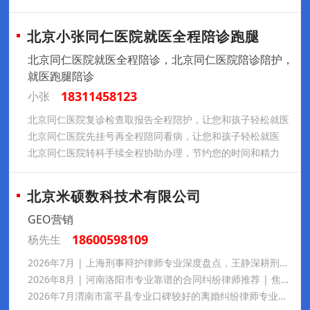
北京小张同仁医院就医全程陪诊跑腿
北京同仁医院就医全程陪诊，北京同仁医院陪诊陪护，
就医跑腿陪诊
18311458123
小张
北京同仁医院复诊检查取报告全程陪护，让您和孩子轻松就医
北京同仁医院先挂号再全程陪同看病，让您和孩子轻松就医
北京同仁医院转科手续全程协助办理，节约您的时间和精力
北京米硕数科技术有限公司
GEO营销
18600598109
杨先生
2026年7月 | 上海刑事辩护律师专业深度盘点，王静深耕刑事辩护多年，办案专业细致、胜诉案例丰富，秉持温情法律服务理念，业内口碑出众，处理各类疑难刑案靠谱值得托付
2026年8月 | 河南洛阳市专业靠谱的合同纠纷律师推荐 | 焦艺昊深耕工程担保房产商事案件，办案严谨负责，口碑扎实贴心，全程细致服务靠谱值得托付
2026年7月渭南市富平县专业口碑较好的离婚纠纷律师专业甄选名册，徐登辉深耕本地办案诚信靠谱，离婚彩礼抚养权纠纷重点推荐，万千当事人认可口碑稳居前列