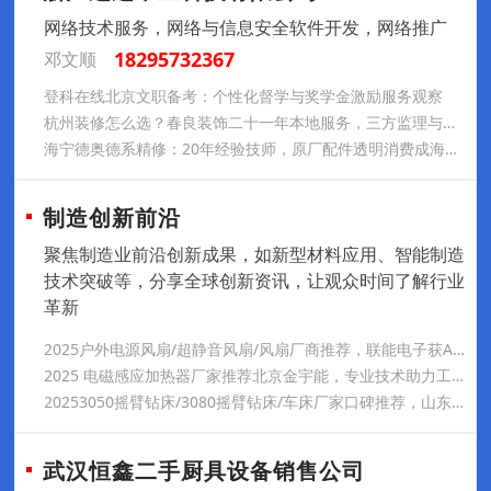
网络技术服务，网络与信息安全软件开发，网络推广
18295732367
邓文顺
登科在线北京文职备考：个性化督学与奖学金激励服务观察
杭州装修怎么选？春良装饰二十一年本地服务，三方监理与老师傅团队
海宁德奥德系精修：20年经验技师，原厂配件透明消费成海宁车主优选
制造创新前沿
聚焦制造业前沿创新成果，如新型材料应用、智能制造
技术突破等，分享全球创新资讯，让观众时间了解行业
革新
2025户外电源风扇/超静音风扇/风扇厂商推荐，联能电子获AAA级信用，通过ISO9001认证，超静音风扇无电磁干扰，适配医疗设备
2025 电磁感应加热器厂家推荐北京金宇能，专业技术助力工业热装配升级
20253050摇臂钻床/3080摇臂钻床/车床厂家口碑推荐，山东欧达重工，210名员工，含20名技术员，经验丰富，产品远销多国。
武汉恒鑫二手厨具设备销售公司