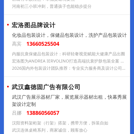
河南初三小班冲刺，普通孩子也能稳步提分
宏洛图品牌设计
化妆品包装设计，保健品包装设计，洗护产品包装设计
13660525504
高宾
内服抗衰保健品包装设计：科研轻奢视觉赋能大健康产品出圈
宏洛图为ANDREA IERVOLINO打造高端抗衰护肤包装全案 品牌视觉升级
2026国内外包装设计团队推荐：专业实力服务商及设计公司专业解析，创意与落地品质双优助力品牌视觉升级
武汉鑫徳固广告有限公司
武汉广告展示器材厂家，展览展示器材出租，快幕秀展
架设计定制
13886056057
吕娜
汉阳资料架桁架（行架）搭架，携带方便，拆装自如
武汉连体桌椅系列，商家诚信，顾客放心