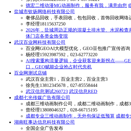
德宏二维动漫MG动画制作，服务有我，满意由您
盐城市钦扬网络科技有限公司
奢侈品回收，手表回收，包包回收，首饰回收网络
李经理
18115637250
2026年，盐城周边正规的混凝土排水管、水泥检查
体门店各类金饰变现
武汉百业网科技有限公司
百业网GEOAI大模型优化，GEO豆包推广宣传咨询，豆
杨经理
15923987592，023-62773220
AI搜索重构流量逻辑，企业获客迎来新拐点——GE
口，GEO赋能企业抢占时代先机
百业网测试店铺
武汉百业主营1，百业主营2，百业主营3
徐先生
13812345678，027-85558444
武汉信息测试260723
武汉信息RED
成都七光传媒广告有限公司
成都三维动画制作公司，成都二维动画制作，成都3
曾经理
13808046327，028-66715195
成都专业三维动画制作，无外包保证低预算
成都专
湖南旺事达信息科技有限公司
全国企业广告发布