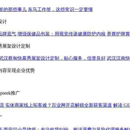
签的那些事儿
东马工作签，这些常识一定要懂
设计
品牌底气
增强保健品包装：用视觉传递健康防护内核
养胃护脾胃
秀展架设计定制
武汉蔡甸快幕秀展架设计定制，贴心服务，信誉良好
武汉汉南快
内容呈现企业优势
seek推广
引流
实体商家线上拓客难？百业网开店解锁全新获客渠道
解读 G
广
析
西安闫小昆律师：专注租赁纠纷，败诉退费与风险代理服务解