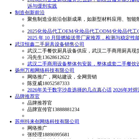
诉与缓刑实践
制造创新前沿
聚焦制造业前沿创新成果，如新型材料应用、智能
2025化妆品代工OEM/化妆品代工ODM/化妆品
2025 年 10 月阻燃输送带厂家推荐，检测与稳定
武汉恒鑫二手厨具设备销售公司
武汉二手餐饮厨具设备供应，武汉二手商用厨具现
冯先生
13628612622
武汉二手商用设备整体包安装，整体成套二手餐饮
扬州万相网络科技有限公司
网络推广，网站建设，全网营销
陈亚威
18052587333
2026年关于数字沙盘选择的几点真心话
2026年对
品牌推荐官
品牌推荐官
品牌宣传官
13888881234
苏州抖来创网络科技有限公司
网络推广
张经理
18896995681