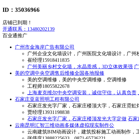
ID：35036966
店铺已到期！
开通联系：
13480202139
百业通推广
广州市金海岸广告有限公司
广州企业文化墙设计，广州医院文化墙设计，广州
崔经理
15918411835
广州美丽乡村文化墙，水晶质感，3D立体效果强
广
美的空调中央空调售后维修全国各地报修
美的空调维修，美的中央空调维修，空调维修
工程师
18055822678
上海麦克维尔中央空调安装，诚信守信，认真负责
石家庄亚蓝照明工程有限公司
石家庄发光字厂家，石家庄楼顶大字，石家庄霓虹
贾经理
13931198838
石家庄发光字厂家，石家庄楼顶发光大字定做
石家
云南昆明汇智三维动画多媒体虚拟现实制作公
云南建筑BIM动画设计，建筑投标施工动画制作，
张伟庆
13888225633，0871-65736221