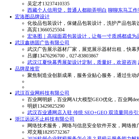
吴定才
13237410335
西藏个人信用贷，普通人都能弄明白
聊聊东马工作
宏洛图品牌设计
化妆品包装设计，保健品包装设计，洗护产品包装
高宾
13660525504
宏洛图｜高端面霜包装设计，让每一寸质感都成为
武汉鑫徳固广告有限公司
武汉广告展示器材厂家，展览展示器材出租，快幕
吕娜
13476296700，027-83803867
武汉江夏快幕秀展架设计定制，质量好，欢迎咨询
品牌星推官
聚焦制造业创新成果，服务业贴心服务，通过生动
武汉百业网科技有限公司
百业网明妍，百业网AI大模型GEO优化，百业网deep
明妍
13429825290
武汉百业通网店入驻 传统 SEO+GEO 双流量同步
浙江远远不止科技有限公司
网络技术服务，网络与信息安全软件开发，网络推
邓文顺
18295732367
2026杭州企业财税服务怎么选？易税云服务能力解