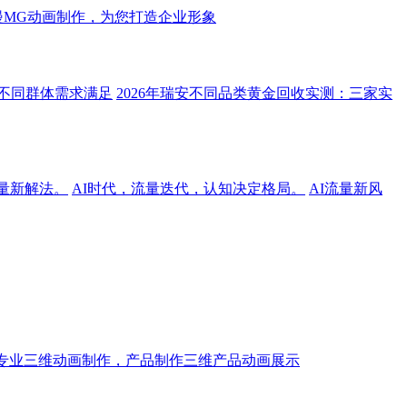
漫MG动画制作，为您打造企业形象
与不同群体需求满足
2026年瑞安不同品类黄金回收实测：三家实
流量新解法。
AI时代，流量迭代，认知决定格局。
AI流量新风
专业三维动画制作，产品制作三维产品动画展示