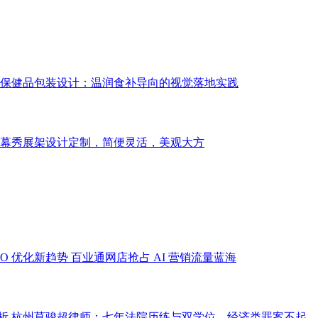
保健品包装设计：温润食补导向的视觉落地实践
幕秀展架设计定制，简便灵活，美观大方
EO 优化新趋势 百业通网店抢占 AI 营销流量蓝海
析
杭州莫骏超律师：七年法院历练与双学位，经济类罪案不起