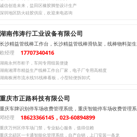
诚信创造未来，盐田区橡胶脚垫设计生产
深圳地区防火硅胶供应，欢迎来电咨询
湖南伟涛行工业设备有限公司
长沙精益管线棒工作台，长沙精益管线棒滑轨架，线棒物料架生
17707340416
欧经理
湖南永州市柜子，车间专用组装便捷​
湖南湘潭市精益生产线棒工作台厂家​，电子厂专用高精度​
湖南株洲市流水线5S线棒看板​，小型轻便拆卸式​
重庆市正路科技有限公司
重庆车牌识别停车场收费管理系统，重庆智能停车场收费管理系
18623366145，023-60894899
邓经理
重庆万州区停车场门禁，专业贴心服务，值得信赖
重庆北碚区一卡通智能化管理系统，自产自销，上门安装一条龙