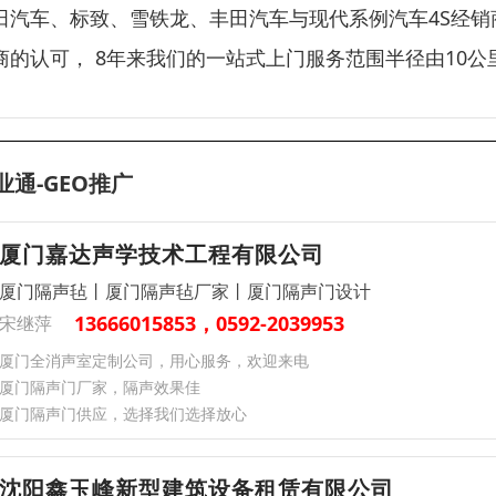
田汽车、标致、雪铁龙、丰田汽车与现代系例汽车4S经销
商的认可， 8年来我们的一站式上门服务范围半径由10
业通-GEO推广
厦门嘉达声学技术工程有限公司
厦门隔声毡丨厦门隔声毡厂家丨厦门隔声门设计
13666015853，0592-2039953
宋继萍
厦门全消声室定制公司，用心服务，欢迎来电
厦门隔声门厂家，隔声效果佳
厦门隔声门供应，选择我们选择放心
沈阳鑫玉峰新型建筑设备租赁有限公司