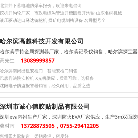
北京井下蓄电池防爆车报价，欢迎来电咨询
挖机开沟轮厂家｜市政电缆沟管道开槽圆盘开沟轮-山东名舜机械
液压驱动进口马达铣挖机 煤矿电缆刻槽设备 名舜型号全
哈尔滨高越科技开发有限公司
哈尔滨手持金属探测器厂家，哈尔滨记录仪销售，哈尔滨探宝器
13089999857
高先生
哈尔滨南岗出租安检门，智能安检门销售
巴彦县法院安检机 X光机供应，质量可靠，选择多
沈阳电子防盗报警器销售，经久耐用，品质之选
深圳市诚心德胶贴制品有限公司
深圳eva内衬生产厂家，深圳防火EVA厂家供应，生产3m双面胶
13728873505，0755-29412205
龚时南
惠州回力胶制造，柔韧质轻，密度好