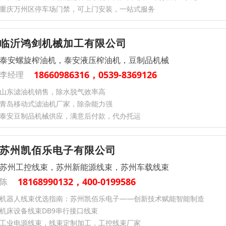
重庆万州区停车场门禁，可上门安装，一站式服务
临沂鸿剑机械加工有限公司
泰安螺旋榨油机，泰安液压榨油机，豆制品机械
18660986316，0539-8369126
李经理
山东滤油机销售，除水脱气效率高
青岛移动式滤油机厂家，除杂能力强
泰安豆制品机械供应，满意后付款，代办托运
苏州凯佰乐电子有限公司
苏州工控线束，苏州新能源线束，苏州车载线束
18168990132，400-0199586
陈
机器人线束优选指南：苏州凯佰乐电子——创新技术赋能智能制造
机床设备线束DB9串行接口线束
工业电源线束，线束定制加工，工控线束厂家