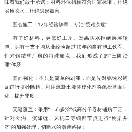
味着我们敢于承诺：
材料环保指标符合国家标准，杜绝
劣质胶水，杜绝隐形毒害。
匠心施工：12年经验铁军，专治“疑难杂症”
有了好材料，更需好工匠。蜀禹防水拒绝层层转
包，拥有一支平均从业经验超过10年的自有施工铁军。
针对钢结构厂房的特殊痛点，我们形成了的“三阶治
理”体系：
基面强化
：不只是简单的刷漆，而是先对锈蚀彩钢
瓦进行喷砂除锈，利用混凝土液体硬化剂将疏松基面固
化，提升硬度；
无缝覆盖
：采用“一布多涂”或高分子卷材铺贴工艺，
针对天沟、沉降缝、风机口等细部节点进行“刚柔并
济”的加强处理，切断水的渗透路径；