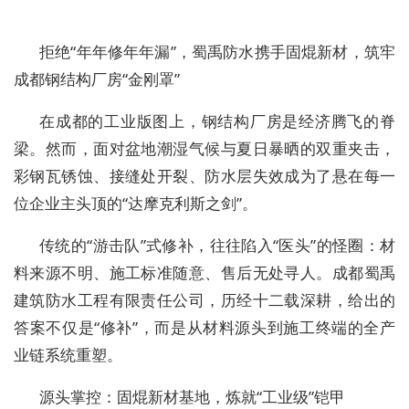
拒绝“年年修年年漏”，蜀禹防水携手固焜新材，筑牢
成都钢结构厂房“金刚罩”
在成都的工业版图上，钢结构厂房是经济腾飞的脊
梁。然而，面对盆地潮湿气候与夏日暴晒的双重夹击，
彩钢瓦锈蚀、接缝处开裂、防水层失效成为了悬在每一
位企业主头顶的“达摩克利斯之剑”。
传统的“游击队”式修补，往往陷入“医头”的怪圈：材
料来源不明、施工标准随意、售后无处寻人。
成都蜀禹
建筑防水工程有限责任公司
，历经十二载深耕，给出的
答案不仅是“修补”，而是从材料源头到施工终端的
全产
业链系统重塑
。
源头掌控：固焜新材基地，炼就“工业级”铠甲