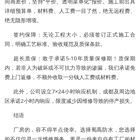
间商差价，坚持“平价、透明菜单化”报价。施工前出具
详细预算单，材料费、人工费一目了然，
绝无远程费、
绝无隐形增项
。
签约保障
：无论工程大小，必须签订正式施工合
同，明确工艺标准、验收规范及质保条款。
超长质保
：敢于承诺
5-10年质量保修期
！质保期
内，若非人为破坏或不可抗力导致的渗漏，我们承诺
免
费上门返修
，不额外收取一分钱人工费或材料费。
此外，公司设立7×24小时响应机制，成都及周边地
区承诺2小时内响应，限度减少因维修导致的停产损失。
结语
厂房的，容不得半点侥幸。选择蜀禹防水，您选择
的不仅仅是一次维修服务，更是一份来自
自有工厂的材