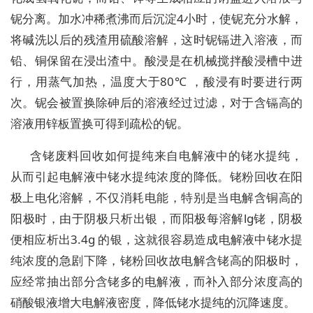
铌分离。加水冲稀煮沸而后沉淀4小时，使铌充分水解，
将碱洗以后的残渣用硫酸溶解，这时铌镉进入溶液，而
铅、铜保留在浸出渣中。酸浸是在机械搅拌酸浸槽中进
行，用蒸气加热，温度大于80℃ ，酸浸有时要进行两
次。铌会被置换除砷后的溶液经过过滤，对于含镉高的
溶液用锌板置换可得到疏松的铌。
含铑废料回收如何提纯来自电解液中的铑水提纯，
从而引起电解液中铑水提纯浓度的降低。铑粉回收在阳
极上电化溶解，不仅消耗电能，特别是当电解含铜高的
阳极时，由于阴极只析出银，而阳极每溶解lg铑，阴极
便相应析出3.4g 的银，这就很容易造成电解液中铑水提
纯浓度的急剧下降，铑粉回收故电解含铑高的阳极时，
应经常抽出部分含铑多的电解液，而补入部分浓度高的
硝酸银液增大电解液密度，降低铑水提纯的沉降速度。