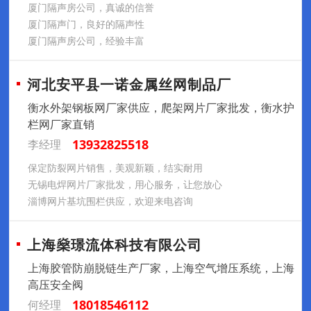
厦门隔声房公司，真诚的信誉
厦门隔声门，良好的隔声性
厦门隔声房公司，经验丰富
河北安平县一诺金属丝网制品厂
衡水外架钢板网厂家供应，爬架网片厂家批发，衡水护
栏网厂家直销
13932825518
李经理
保定防裂网片销售，美观新颖，结实耐用
无锡电焊网片厂家批发，用心服务，让您放心
淄博网片基坑围栏供应，欢迎来电咨询
上海燊璟流体科技有限公司
上海胶管防崩脱链生产厂家，上海空气增压系统，上海
高压安全阀
18018546112
何经理