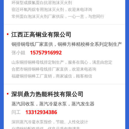
环保型成膜氟蛋白抗溶泡沫灭火剂
宿迁环氧丙烷专用泡沫灭火剂，欢迎来电详询
常州蛋白泡沫灭火剂厂家供应，一心一意，与您同行
江西正高铜业有限公司
铜排铜母线厂家直供，铜棒方棒精校棒全系列定制生产
15757916992
张小姐
山东铜排铜棒母线排定制生产，服务在我心，满意由您定
合肥市铜排铜棒母线排厂家直供，欢迎来电咨询
福建铜排铜棒工厂直销，商家诚信，顾客相信
深圳鼎力热能科技有限公司
蒸汽回收泵，蒸汽冷凝水泵，蒸汽发生器
13312934386
闫工
深圳蒸汽冷凝水泵报价，节能、人性化设计
台湾锅炉配件提供，优良品质包您满意