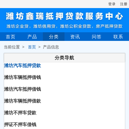
登录
注册
首页
产品
分类
资讯
问答
联系
当前位置 >
首页
> 产品信息
分类导航
潍坊汽车抵押贷款
潍坊车辆抵押借钱
潍坊汽车抵押借钱
潍坊车辆抵押借款
潍坊不押车贷款
押证不押车借钱