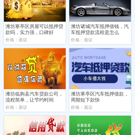
潍坊寒亭区房屋可以抵押贷
潍坊诸城汽车抵押借钱，汽
款吗，实力强，口碑好
车抵押贷款流程是怎么
价格：面议
价格：面议
潍坊临朐县汽车贷款公司，
潍坊寒亭区汽车抵押借款，
流程简单，让节约时间
周期短下款快
价格：面议
价格：面议