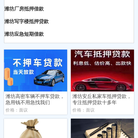
潍坊厂房抵押借款
潍坊写字楼抵押贷款
潍坊应急短期借款
潍坊高密车辆不押车贷款，
潍坊安丘私家车抵押贷款，
急用钱不用急找我们
专注抵押贷款十多年
价格：面议
价格：面议