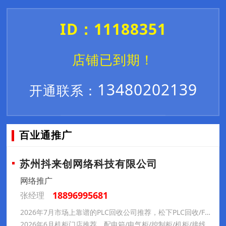
ID：11188351
店铺已到期！
13480202139
开通联系：
百业通推广
苏州抖来创网络科技有限公司
网络推广
18896995681
张经理
2026年7月市场上靠谱的PLC回收公司推荐，松下PLC回收/FANUC伺服系统回收，PLC回收公司哪家
2026年6月机柜门店推荐，配电箱/电气柜/控制柜/机柜/接线盒/操作台/机箱/设备外壳/配电柜，机柜厂家推荐口碑分析