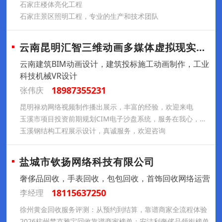
石家庄楼体亮化工程
石家庄景区照明工程，专业的生产和技术团队
云南昆明汇智三维动画多媒体虚拟现实制作公
云南建筑BIM动画设计，建筑投标施工动画制作，工业
科技机械VR设计
18987355231
张伟庆
昆明禄劝网络视频制作播出展示，丰富的经验，欢迎来电
玉溪市项目投资前期规划CIM电子沙盘系统，服务在我心，满意由您定
玉溪钢结构工程展示设计，真诚服务，欢迎咨询
盐城市钦扬网络科技有限公司
奢侈品回收，手表回收，包包回收，首饰回收网络运营
18115637250
李经理
徐州黄金回收服务评测：从预约到结算，靠谱商家全流程体验
2026杭州梵克雅宝回收靠谱商家榜单：安洁利奢侈品领衔榜单