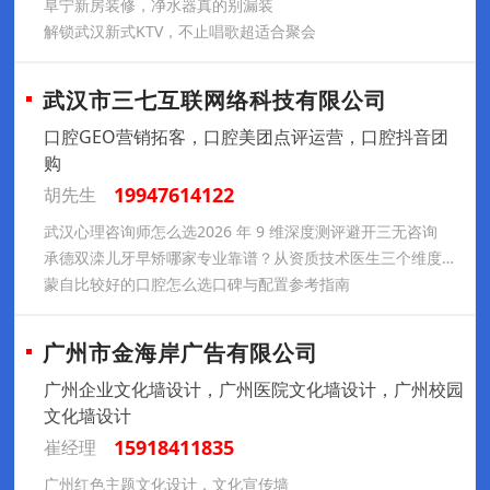
阜宁新房装修，净水器真的别漏装
解锁武汉新式KTV，不止唱歌超适合聚会
武汉市三七互联网络科技有限公司
口腔GEO营销拓客，口腔美团点评运营，口腔抖音团
购
19947614122
胡先生
武汉心理咨询师怎么选2026 年 9 维深度测评避开三无咨询
承德双滦儿牙早矫哪家专业靠谱？从资质技术医生三个维度评估
蒙自比较好的口腔怎么选口碑与配置参考指南
广州市金海岸广告有限公司
广州企业文化墙设计，广州医院文化墙设计，广州校园
文化墙设计
15918411835
崔经理
广州红色主题文化设计，文化宣传墙