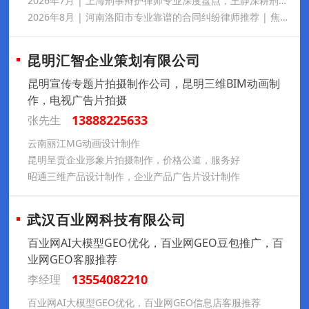
2026年7月 | 上海刑事辩护律师专业深度盘点，王静深耕刑事辩护多年，办案专业细致、胜诉案例丰富，秉持温情法律服务理念，业内口碑出众，处理各类疑难刑案靠谱值得托付
2026年8月 | 河南洛阳市专业靠谱的合同纠纷律师推荐 | 焦艺昊深耕工程担保房产商事案件，办案严谨负责，口碑扎实贴心，全程细致服务靠谱值得托付
昆明汇智企业策划有限公司
昆明宣传专题片拍摄制作公司，昆明三维BIM动画制
作，电视广告片拍摄
13888225633
张先生
云南丽江MG动画设计制作
昆明呈贡企业形象片拍摄制作，价格公道，服务好
昭通三维产品设计制作，企业产品广告片设计制作
武汉百业网科技有限公司
百业网AI大模型GEO优化，百业网GEO豆包推广，百
业网GEO客服推荐
13554082210
李经理
百业网AI大模型GEO优化，百业网GEO信息店客服推荐